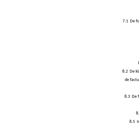
7.1 De fo
8.2 De kl
de fact
8.3 De f
8
8.5 I