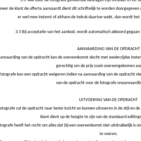
3.3 Alle door de fotografe genoemde bedragen zijn inclusief BTW, t
eer de klant de offerte aanvaardt dient dit schriftelijk te worden doorgegeven 
er wel mee instemt of althans de indruk daartoe wekt, dan wordt he
3.5 Bij acceptatie van het aanbod, wordt automatisch akkoord gegaa
AANVAARDING VAN DE OPDRACHT
anvaarding van de opdracht kan de overeenkomst slecht met wederzijdse instemm
gerechtig om de prijs zoals overeengekomen aan
fotografe kan een opdracht weigeren indien na aanvaarding van de opdracht nie
van de opdracht voor de fotografe onaanvaard
UITVOERING VAN DE OPDRACHT
otografe zal de opdracht naar beste inzicht en kunnen uitvoeren in de stijl en de
klant dient op de hoogte te zijn van de standaard editingst
tografe heeft het recht om alles dat bij een overeenkomst niet uitdrukkelijk is o
te voeren.