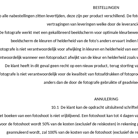
BESTELLINGEN
 alle nabestellingen zitten levertijden, deze zijn per product verschillend. De f
vertragingen van leveringen welke door de leverancie
De fotografe werkt met een gekalibreerd beeldscherm voor optimale kleurbewerki
beeldscherm de kleuren of helderheid van de foto’s anders ervaart indien 
otografe is niet verantwoordelijk voor afwijking in kleuren en helderheid van een
antwoordelijk wanneer een fotoproduct afwijkt van de kleur en helderheid zoal
De klant heeft in dit geval geen recht op een nieuw product, terug storting 
fotografe is niet verantwoordelijk voor de kwaliteit van fotoafdrukken of fotopr
anders dan de door de fotografe gebruikte of geadvise
ANNULERING
10.1 De klant kan de opdracht uitsluitend schriftel
et boeken van een fotoshoot is niet vrijblijvend. Een fotoshoot kan tot 4 dagen
oor de fotoshoot wordt 50% van de kosten (exclusief de reiskosten) in rekening 
geannuleerd wordt, zal 100% van de kosten van de fotoshoot (exclusief de r