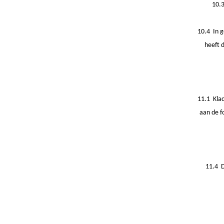
10.3
10.4 In 
heeft 
11.1 Klac
aan de f
11.4 D