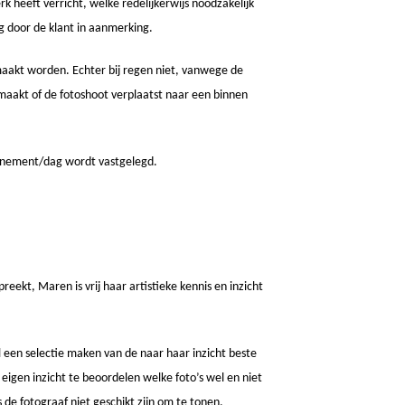
 heeft verricht, welke redelijkerwijs noodzakelijk
 door de klant in aanmerking.
emaakt worden. Echter bij regen niet, vanwege de
maakt of de fotoshoot verplaatst naar een binnen
venement/dag wordt vastgelegd.
eekt, Maren is vrij haar artistieke kennis en inzicht
l een selectie maken van de naar haar inzicht beste
ar eigen inzicht te beoordelen welke foto’s wel en niet
 de fotograaf niet geschikt zijn om te tonen.