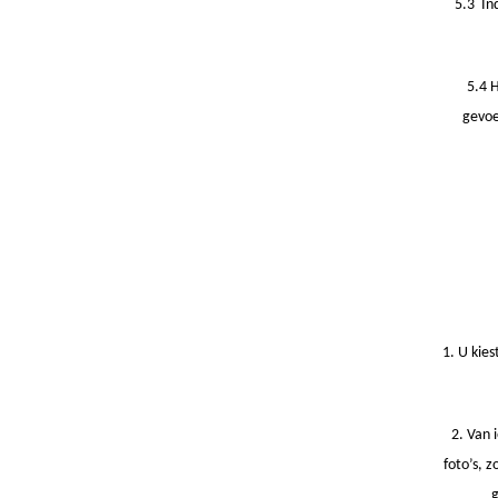
5.3 In
5.4 
gevoe
1. U kie
2. Van 
foto’s, z
g