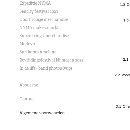
Expeditie NYMA
1.5 O
Sencity festival 2023
Doornroosje merchandise
1.6 
NYMA makersmarkt
Superstrings merchandise
Merleyn
Surfkamp Ameland
Bevrijdingsfestival Nijmegen 2022
2.1 
In de lift - band photos (wip)
2.2 Voorw
About me
Contact
3.1 Offe
Algemene voorwaarden