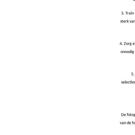
3. Train
sterk va
4. Zorg e
onnodig 
5.
selecti
De fotog
van de fo