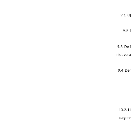
9.1 Op
9.2 
9.3 De f
niet ver
9.4 De 
10.2. H
dagen v