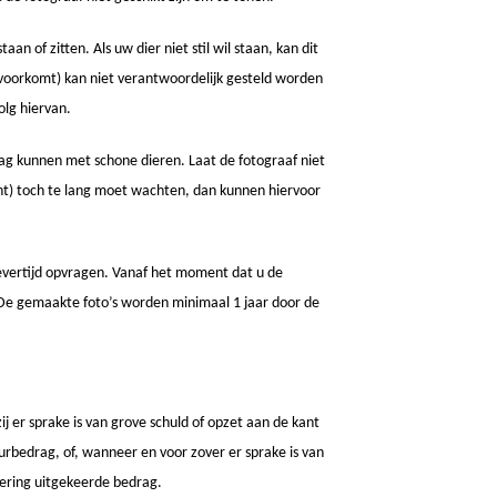
an of zitten. Als uw dier niet stil wil staan, kan dit
it voorkomt) kan niet verantwoordelijk gesteld worden
olg hiervan.
lag kunnen met schone dieren. Laat de fotograaf niet
cht) toch te lang moet wachten, dan kunnen hiervoor
 levertijd opvragen. Vanaf het moment dat u de
 De gemaakte foto’s worden minimaal 1 jaar door de
ij er sprake is van grove schuld of opzet aan de kant
uurbedrag, of, wanneer en voor zover er sprake is van
ering uitgekeerde bedrag.