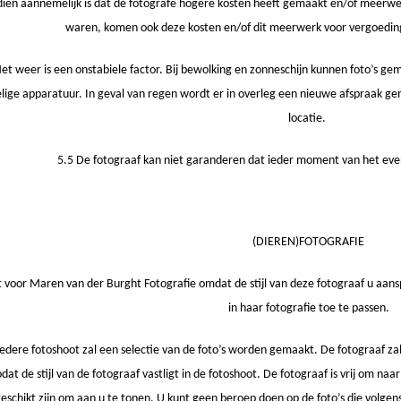
dien aannemelijk is dat de fotografe hogere kosten heeft gemaakt en/of meerwerk
waren, komen ook deze kosten en/of dit meerwerk voor vergoeding
Het weer is een onstabiele factor. Bij bewolking en zonneschijn kunnen foto’s g
lige apparatuur. In geval van regen wordt er in overleg een nieuwe afspraak ge
locatie.
5.5 De fotograaf kan niet garanderen dat ieder moment van het e
(DIEREN)FOTOGRAFIE
st voor Maren van der Burght Fotografie omdat de stijl van deze fotograaf u aanspr
in haar fotografie toe te passen.
iedere fotoshoot zal een selectie van de foto’s worden gemaakt. De fotograaf za
odat de stijl van de fotograaf vastligt in de fotoshoot. De fotograaf is vrij om na
eschikt zijn om aan u te tonen. U kunt geen beroep doen op de foto’s die volgens