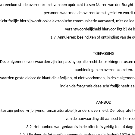
vereenkomst: de overeenkomst van een opdracht tussen Maren van der Burght Fot
personen waarmee de overeenkomst gesloten wordt (h
Schriftelijk: hierbij wordt ook elektronische communicatie aanvaard, mits de id
verantwoordelijkheid hiervoor ligt bij de k
1.7 Annuleren: beëindigen of ontbinding van de 
TOEPASSING
Deze algemene voorwaarden zijn toepassing op alle rechtsbetrekkingen tussen de 
aanbiedingen en overeenkomsten.
aarden gesteld door de klant die afwijken, of niet voorkomen, in deze algemen
indien de fotografe deze schriftelijk heeft a
AANBOD
rtes zijn geheel vrijblijvend, tenzij uitdrukkelijk anders is vermeld. De fotogra
van de aanvaarding dit aanbod te herro
3.2 Het aanbod wat gedaan is in de offerte is geldig tot 14 dag