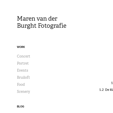
Maren van der 
Burght Fotografie
WORK
Concert
Portret
Events
Bruiloft
1
Food
1.2 De kl
Scenery
BLOG