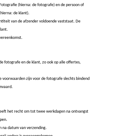
ografie (hierna: de fotografe) en de persoon of
ierna: de klant).
entiteit van de afzender voldoende vaststaat. De
lant.
overeenkomst.
fotografe en de klant, zo ook op alle offertes,
e voorwaarden zijn voor de fotografe slechts bindend
anvaard.
fe heeft het recht om tot twee werkdagen na ontvangst
epen.
en na datum van verzending.